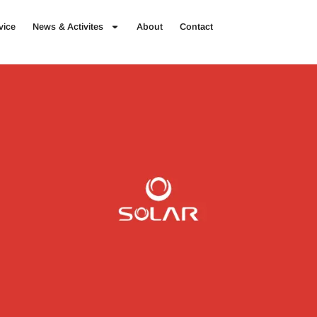
vice
News & Activites
About
Contact