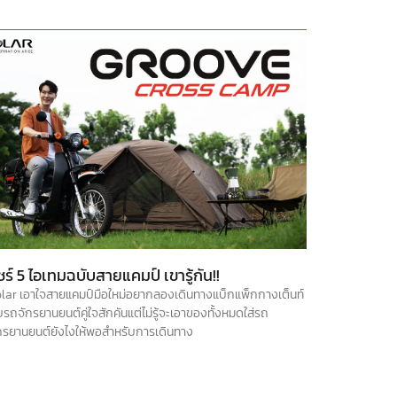
ชร์ 5 ไอเทมฉบับสายแคมป์ เขารู้กัน!!
lar เอาใจสายแคมป์มือใหม่อยากลองเดินทางแบ็กแพ็กกางเต็นท์
บรถจักรยานยนต์คู่ใจสักคันแต่ไม่รู้จะเอาของทั้งหมดใส่รถ
กรยานยนต์ยังไงให้พอสำหรับการเดินทาง