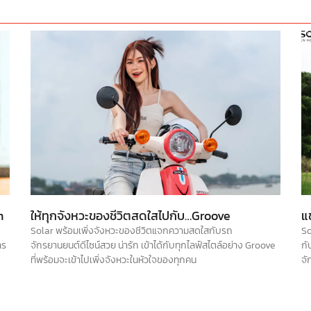
n
ให้ทุกจังหวะของชีวิตสดใสไปกับ…Groove
แ
Solar พร้อมเพิ่งจังหวะของชีวิตแจกความสดใสกับรถ
So
าร
จักรยานยนต์ดีไซน์สวย น่ารัก เข้าได้กับทุกไลฟ์สไตล์อย่าง Groove
กั
ที่พร้อมจะเข้าไปเพิ่งจังหวะในหัวใจของทุกคน
จั