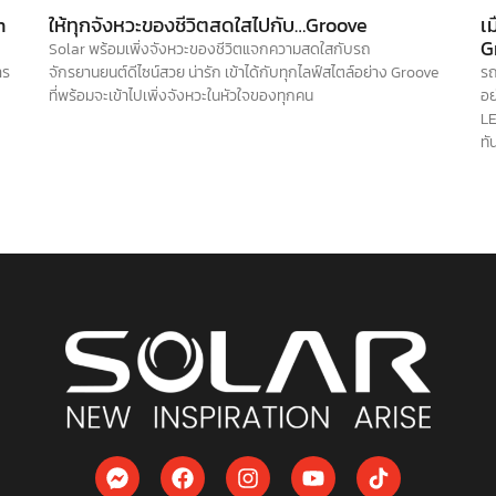
n
ให้ทุกจังหวะของชีวิตสดใสไปกับ…Groove
เ
G
Solar พร้อมเพิ่งจังหวะของชีวิตแจกความสดใสกับรถ
าร
จักรยานยนต์ดีไซน์สวย น่ารัก เข้าได้กับทุกไลฟ์สไตล์อย่าง Groove
รถ
ที่พร้อมจะเข้าไปเพิ่งจังหวะในหัวใจของทุกคน
อย
LE
ทั